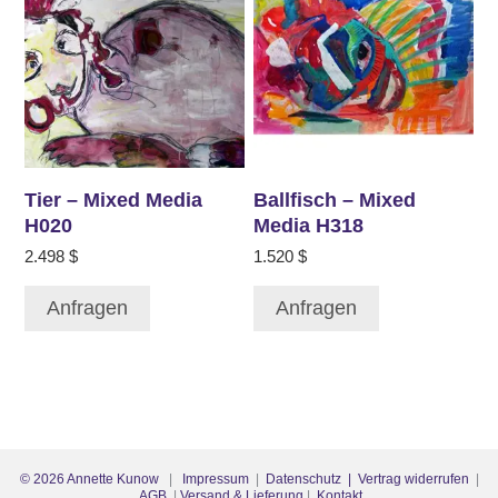
Tier – Mixed Media
Ballfisch – Mixed
H020
Media H318
2.498
$
1.520
$
Anfragen
Anfragen
©
2026
Annette Kunow
|
Impressum
|
Datenschutz
| Vertrag widerrufen
|
AGB
|
Versand & Lieferung
|
Kontakt