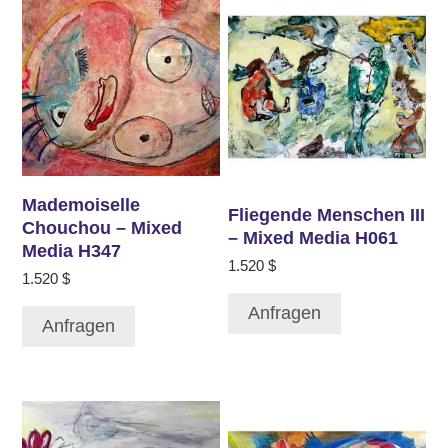
Mademoiselle
Fliegende Menschen III
Chouchou – Mixed
– Mixed Media H061
Media H347
1.520
$
1.520
$
Anfragen
Anfragen