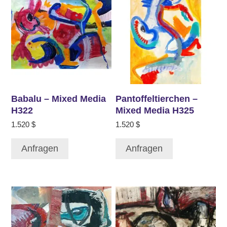
Babalu – Mixed Media
Pantoffeltierchen –
H322
Mixed Media H325
1.520
$
1.520
$
Anfragen
Anfragen