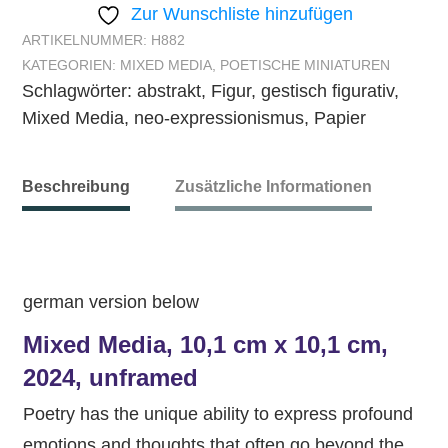
Zur Wunschliste hinzufügen
ARTIKELNUMMER:
H882
KATEGORIEN:
MIXED MEDIA
,
POETISCHE MINIATUREN
Schlagwörter:
abstrakt
,
Figur
,
gestisch figurativ
,
Mixed Media
,
neo-expressionismus
,
Papier
Beschreibung
Zusätzliche Informationen
german version below
Mixed Media, 10,1 cm x 10,1 cm,
2024, unframed
Poetry has the unique ability to express profound
emotions and thoughts that often go beyond the