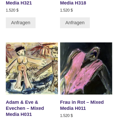
Media H321
Media H318
1.520
$
1.520
$
Anfragen
Anfragen
Adam & Eve &
Frau in Rot – Mixed
Evechen – Mixed
Media H011
Media H031
1.520
$