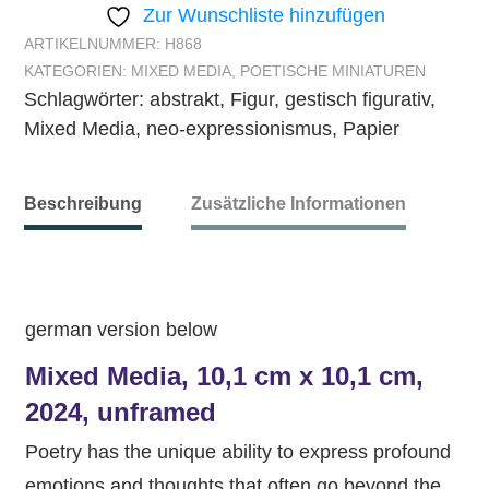
Zur Wunschliste hinzufügen
ARTIKELNUMMER:
H868
KATEGORIEN:
MIXED MEDIA
,
POETISCHE MINIATUREN
Schlagwörter:
abstrakt
,
Figur
,
gestisch figurativ
,
Mixed Media
,
neo-expressionismus
,
Papier
Beschreibung
Zusätzliche Informationen
german version below
Mixed Media, 10,1 cm x 10,1 cm,
2024, unframed
Poetry has the unique ability to express profound
emotions and thoughts that often go beyond the