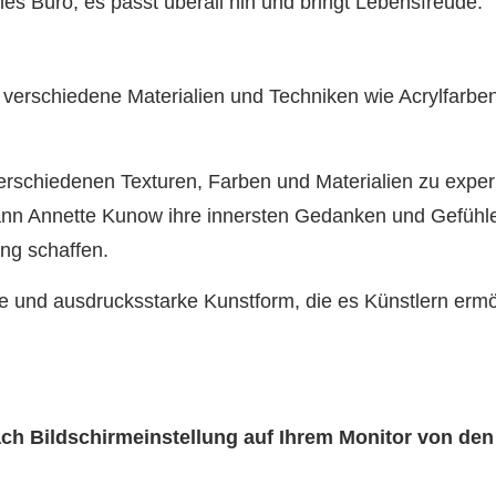
s Büro, es passt überall hin und bringt Lebensfreude.
s verschiedene Materialien und Techniken wie Acrylfarbe
erschiedenen Texturen, Farben und Materialien zu experi
kann Annette Kunow ihre innersten Gedanken und Gefühl
ung schaffen.
ge und ausdrucksstarke Kunstform, die es Künstlern ermög
nach Bildschirmeinstellung auf Ihrem Monitor von de