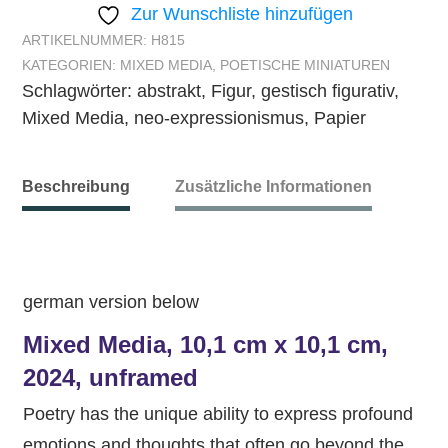
Zur Wunschliste hinzufügen
ARTIKELNUMMER:
H815
KATEGORIEN:
MIXED MEDIA
,
POETISCHE MINIATUREN
Schlagwörter:
abstrakt
,
Figur
,
gestisch figurativ
,
Mixed Media
,
neo-expressionismus
,
Papier
Beschreibung
Zusätzliche Informationen
german version below
Mixed Media, 10,1 cm x 10,1 cm,
2024, unframed
Poetry has the unique ability to express profound
emotions and thoughts that often go beyond the