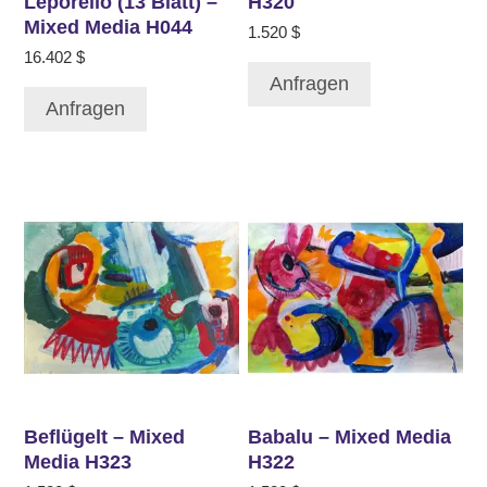
Leporello (13 Blatt) –
H320
Mixed Media H044
1.520
$
16.402
$
Anfragen
Anfragen
Beflügelt – Mixed
Babalu – Mixed Media
Media H323
H322