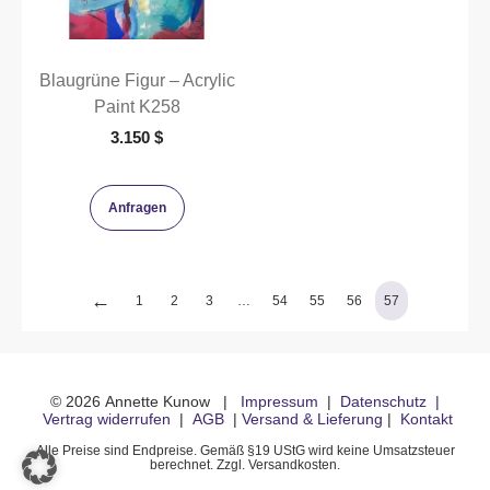
Blaugrüne Figur – Acrylic
Paint K258
3.150
$
Anfragen
←
1
2
3
…
54
55
56
57
©
2026
Annette Kunow
|
Impressum
|
Datenschutz
|
Vertrag widerrufen
|
AGB
|
Versand & Lieferung
|
Kontakt
Alle Preise sind Endpreise. Gemäß §19 UStG wird keine Umsatzsteuer
berechnet. Zzgl. Versandkosten.