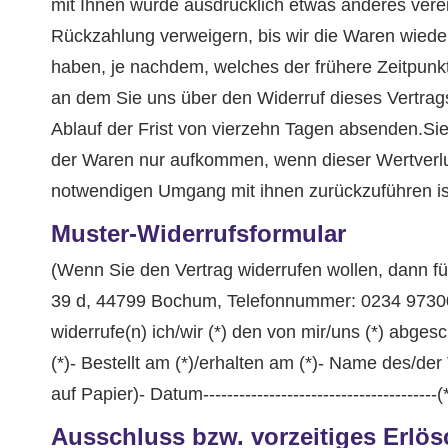
mit Ihnen wurde ausdrücklich etwas anderes vere
Rückzahlung verweigern, bis wir die Waren wiede
haben, je nachdem, welches der frühere Zeitpunkt
an dem Sie uns über den Widerruf dieses Vertrags
Ablauf der Frist von vierzehn Tagen absenden.Si
der Waren nur aufkommen, wenn dieser Wertverlus
notwendigen Umgang mit ihnen zurückzuführen is
Muster-Widerrufsformular
(Wenn Sie den Vertrag widerrufen wollen, dann fü
39 d, 44799 Bochum, Telefonnummer: 0234 97300
widerrufe(n) ich/wir (*) den von mir/uns (*) abge
(*)- Bestellt am (*)/erhalten am (*)- Name des/der
auf Papier)- Datum-------------------------------------
Ausschluss bzw. vorzeitiges Erlö