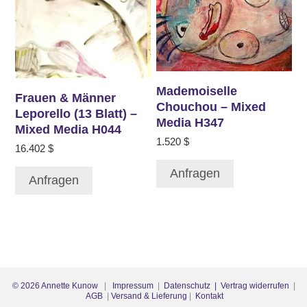
Mademoiselle
Frauen & Männer
Chouchou – Mixed
Leporello (13 Blatt) –
Media H347
Mixed Media H044
1.520
$
16.402
$
Anfragen
Anfragen
©
2026
Annette Kunow
|
Impressum
|
Datenschutz
| Vertrag widerrufen
|
AGB
|
Versand & Lieferung
|
Kontakt