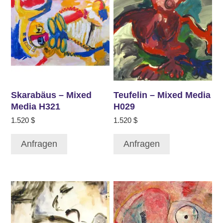
Skarabäus – Mixed
Teufelin – Mixed Media
Media H321
H029
1.520
$
1.520
$
Anfragen
Anfragen