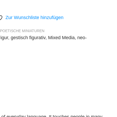
Zur Wunschliste hinzufügen
POETISCHE MINIATUREN
igur
,
gestisch figurativ
,
Mixed Media
,
neo-
s of everyday language. It touches people in many