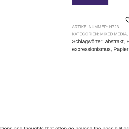
ARTIKELNUMMER:
H723
KATEGORIEN:
MIXED MEDIA
,
Schlagwörter:
abstrakt
,
F
expressionismus
,
Papier
tions and thoughts that often go beyond the possibilitie