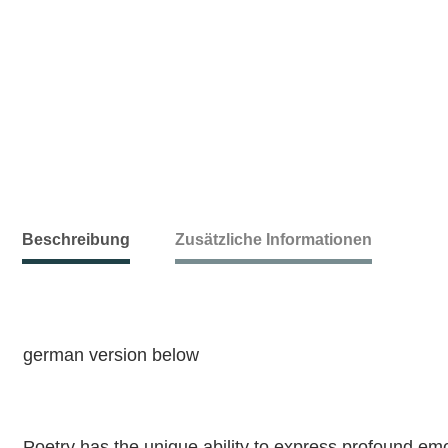
Beschreibung
Zusätzliche Informationen
german version below
Poetry has the unique ability to express profound emo