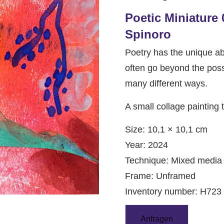
Poetic Miniature 
Spinoro
Poetry has the unique ab
often go beyond the possi
many different ways.
A small collage painting
Size: 10,1 × 10,1 cm
Year: 2024
Technique: Mixed media
Frame: Unframed
Inventory number: H723
Anfragen