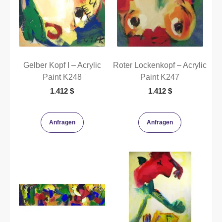
Gelber Kopf I – Acrylic
Roter Lockenkopf – Acrylic
Paint K248
Paint K247
1.412
$
1.412
$
Anfragen
Anfragen