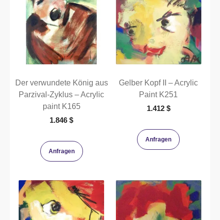
Der verwundete König aus
Gelber Kopf II – Acrylic
Parzival-Zyklus – Acrylic
Paint K251
paint K165
1.412
$
1.846
$
Anfragen
Anfragen