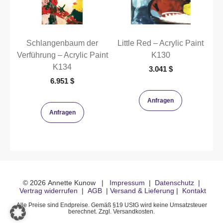
Schlangenbaum der
Little Red – Acrylic Paint
Verführung – Acrylic Paint
K130
K134
3.041
$
6.951
$
Anfragen
Anfragen
©
2026
Annette Kunow
|
Impressum
|
Datenschutz
|
Vertrag widerrufen
|
AGB
|
Versand & Lieferung
|
Kontakt
Alle Preise sind Endpreise. Gemäß §19 UStG wird keine Umsatzsteuer
berechnet. Zzgl. Versandkosten.